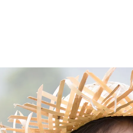
やまのみや棚田倶楽部へよう
そ